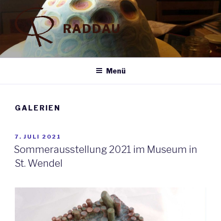
Zum
Inhalt
RADDAU
springen
Menü
GALERIEN
VERÖFFENTLICHT
7. JULI 2021
AM
Sommerausstellung 2021 im Museum in
St. Wendel